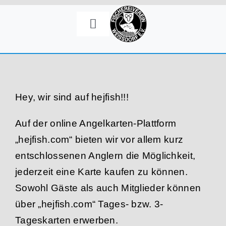
Zum
Inhalt
Toggle
springen
Navigation
Mitgliedschaft
Angelkarten
Hey, wir sind auf hejfish!!!
Angelgewässer
Auf der online Angelkarten-Plattform
„hejfish.com“ bieten wir vor allem kurz
Galerie
entschlossenen Anglern die Möglichkeit,
jederzeit eine Karte kaufen zu können.
Termine
Sowohl Gäste als auch Mitglieder können
über „hejfish.com“ Tages- bzw. 3-
Kontakt
Tageskarten erwerben.